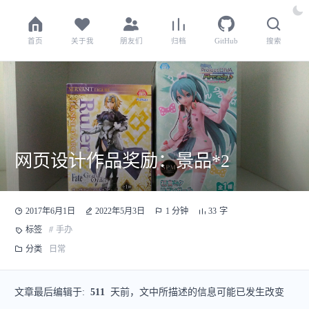
首页
关于我
朋友们
归档
GitHub
搜索
网页设计作品奖励：景品*2
2017年6月1日
2022年5月3日
1 分钟
33 字
标签
#
手办
分类
日常
文章最后编辑于:
511
天前，文中所描述的信息可能已发生改变