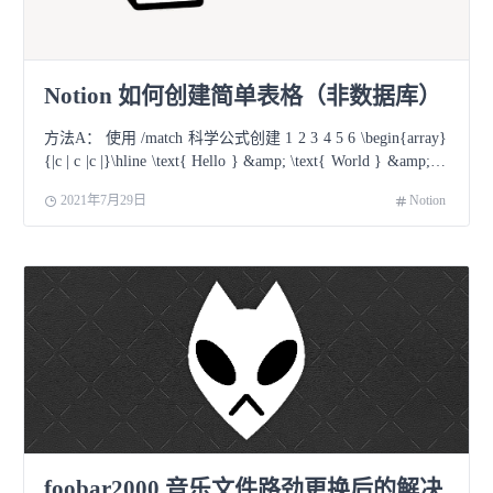
Notion 如何创建简单表格（非数据库）
方法A： 使用 /match 科学公式创建 1 2 3 4 5 6 \begin{array}
{|c | c |c |}\hline \text{ Hello } &amp; \text{ World } &amp;
\text{ From a simple table } \\\hline equals() &amp; true
2021年7月29日
Notion
&amp; false \\\hline compare() &amp; 0 &amp; \text{Here is a
text.} \\\hline mismatch() &amp; -1 &amp; \text{ or
\textbf{bold} text.} \\\hline \end{array} 方法B： 把内
foobar2000 音乐文件路劲更换后的解决