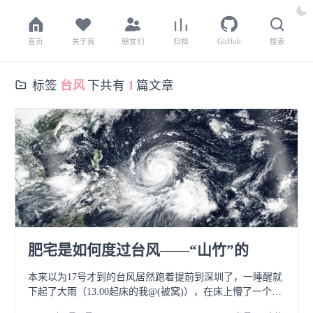
首页
关于我
朋友们
归档
GitHub
搜索
标签
台风
下共有
1
篇文章
肥宅是如何度过台风——“山竹”的
本来以为17号才到的台风居然跑着提前到深圳了，一睡醒就
下起了大雨（13.00起床的我@(被窝)），在床上懵了一个小
时以后突然反应过来我可能要