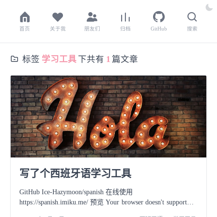
首页
关于我
朋友们
归档
GitHub
搜索
标签
学习工具
下共有
1
篇文章
写了个西班牙语学习工具
GitHub Ice-Hazymoon/spanish 在线使用
https://spanish.imiku.me/ 预览 Your browser doesn't support
HTML5 video. Here is a link to the video instead. 特性 该网站