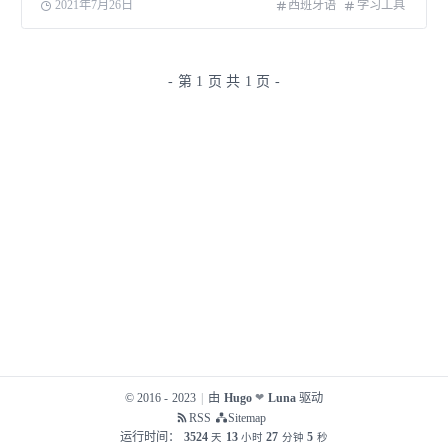
2021年7月26日
西班牙语
学习工具
用于帮助初学西语的人更快的练习正确的发音 输入西语单词
或短文，将显示每个单词的分音节和
- 第 1 页 共 1 页 -
© 2016 - 2023
|
由
Hugo
Luna
驱动
❤
RSS
Sitemap
运行时间：
3524
13
27
5
天
小时
分钟
秒