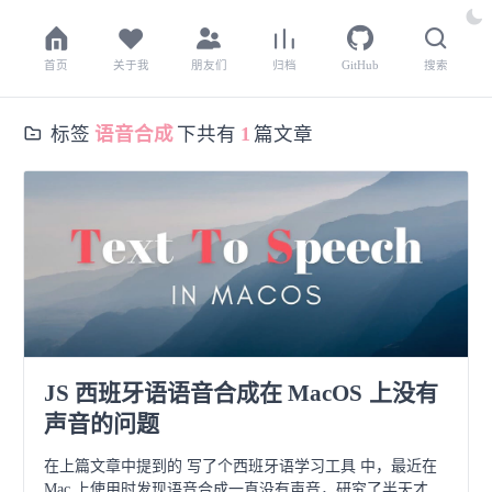
首页
关于我
朋友们
归档
GitHub
搜索
标签
语音合成
下共有
1
篇文章
JS 西班牙语语音合成在 MacOS 上没有
声音的问题
在上篇文章中提到的 写了个西班牙语学习工具 中，最近在
Mac 上使用时发现语音合成一直没有声音，研究了半天才找