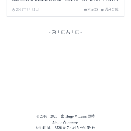
到解决方法。 在系统设置中打开【辅助功能】
2021年7月31日
MacOS
语音合成
- 第 1 页 共 1 页 -
© 2016 - 2023
|
由
Hugo
Luna
驱动
❤
RSS
Sitemap
运行时间：
3526
7
5
59
天
小时
分钟
秒